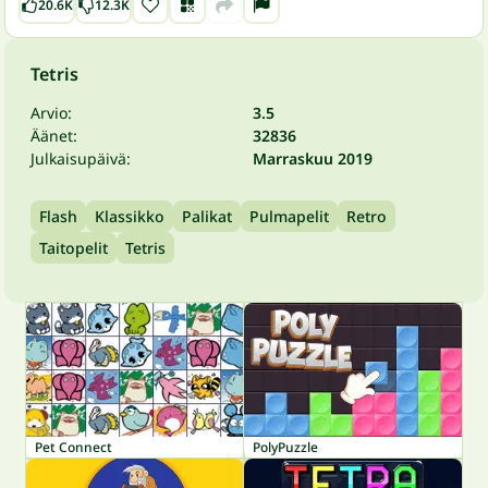
20.6K
12.3K
Tetris
Arvio:
3.5
Äänet:
32836
Julkaisupäivä:
Marraskuu 2019
Flash
Klassikko
Palikat
Pulmapelit
Retro
Taitopelit
Tetris
Pet Connect
PolyPuzzle