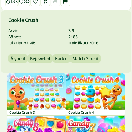
1.6K
625
Cookie Crush
Arvio:
3.9
Äänet:
2185
Julkaisupäivä:
Heinäkuu 2016
Älypelit
Bejeweled
Karkki
Match 3 pelit
Cookie Crush 3
Cookie Crush 4