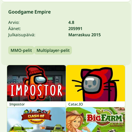
Goodgame Empire
Arvio:
4.8
Äänet:
205991
Julkaisupäivä:
Marraskuu 2015
MMO-pelit
Multiplayer-pelit
Impostor
Catac.IO