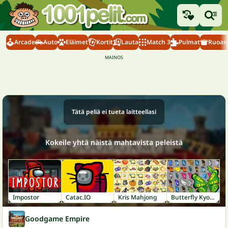
Arcade
Auto
Eläimet
Kortit
Lauta
Match 3
Pulmat
Ruoanl
Tätä peliä ei tueta laitteellasi
Kokeile yhtä näistä mahtavista peleistä
Impostor
Catac.IO
Kris Mahjong
Butterfly Kyodai
Goodgame Empire