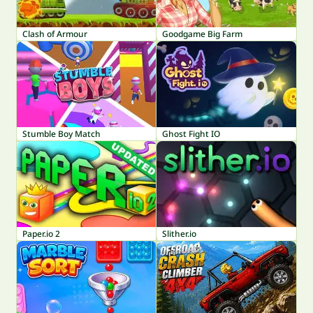
Clash of Armour
Goodgame Big Farm
Stumble Boy Match
Ghost Fight IO
Paper.io 2
Slither.io