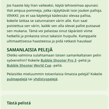
Jos haaste käy liian vaikeaksi, käytä tehovoimaa apunasi.
Voit ampua pommeja, jotka räjäyttävät ison joukon palloja.
VINKKI: jos et saa käytettyä kädessäsi olevaa palloa,
kokeile laittaa se satunnaisen värin alle. Kun saat
poistettua sen värin, kaikki sen alla olevat pallot putoavat
sen mukana. Tämä voi pelastaa sinut täpärästi viime
hetkellä ja pinkaista sinut takaisin huipulle. Kamppaile
ultimaattisessa haasteessa ja pidä retkasti hauskaa!
SAMANLAISIA PELEJÄ
Oletko valmiina sulahtamaan toisen samankaltaisen pelin
syövereihin? Kokeile
Bubble Shooter Pro 3
-peliä ja
Bubble Shooter World Cup
-peliä.
Pelaisitko mieluummin toisenlaisia ilmaisia pelejä? Kokeile
pulmapelejä
tai
yhdistyspelejä
.
Tästä pelistä