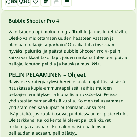
586
262
Bubble Shooter Pro 4
Valmistaudu optimoituihin grafiikoihin ja uusiin tehtäviin.
Oletko valmis ottamaan uuden haasteen vastaan ja
olemaan pelaajista parhain? On aika tulla tosissaan
hyväksi peluriksi ja päästä Bubble Shooter Pro 4 -pelin
kaikki värikkäät tasot läpi, joiden mukana tulee pomppivia
palloja, loputon pelitila ja hauskaa musiikkia.
PELIN PELAAMINEN – Ohjeet
Ravistele strategiakykysi hereille ja ota ohjat käsiisi tässä
hauskassa kupla-ammuntapelissä. Päihitä muiden
pelaajien ennätykset ja kipua listan ykköseksi. Pelissä
yhdistetään samanvärisiä kuplia. Kolmen tai useamman
yhdistäminen saa kuplat putoamaan. Ansaitset
lisäpisteitä, jos kuplat osuvat pudotessaan eri pistereikiin.
Ole tarkkana! Kaikki kentällä olevat pallot liikkuvat
pikkuhiljaa alaspäin. Kun alimmaisin pallo osuu
pelilaudan alaosaan, peli päättyy.