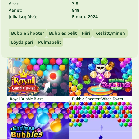
Arvio:
3.8
Äänet:
848
Julkaisupäivä:
Elokuu 2024
Bubble Shooter
Bubbles pelit
Hiiri
Keskittyminen
Löydä pari
Pulmapelit
Royal Bubble Blast
Bubble Shooter: Witch Tower