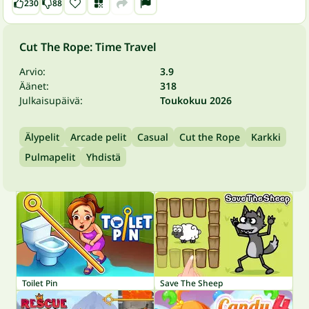
230
88
Cut The Rope: Time Travel
Arvio:
3.9
Äänet:
318
Julkaisupäivä:
Toukokuu 2026
Älypelit
Arcade pelit
Casual
Cut the Rope
Karkki
Pulmapelit
Yhdistä
Toilet Pin
Save The Sheep