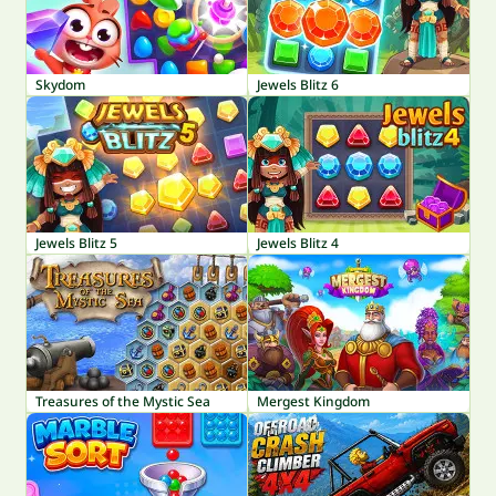
Skydom
Jewels Blitz 6
Jewels Blitz 5
Jewels Blitz 4
Treasures of the Mystic Sea
Mergest Kingdom