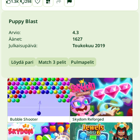
1.3K
298
Puppy Blast
Arvio:
4.3
Äänet:
1627
Julkaisupäivä:
Toukokuu 2019
Löydä pari
Match 3 pelit
Pulmapelit
Bubble Shooter
Skydom Reforged