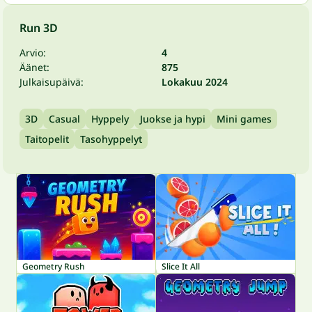
Run 3D
Arvio:
4
Äänet:
875
Julkaisupäivä:
Lokakuu 2024
3D
Casual
Hyppely
Juokse ja hypi
Mini games
Taitopelit
Tasohyppelyt
Geometry Rush
Slice It All