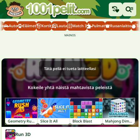
de
Auto
Eläimet
Kortit
Lauta
Match 3
Pulmat
Ruoanlaitto
T
Tätä peliä ei tueta laitteellasi
Kokeile yhtä näistä mahtavista peleistä
Geometry Rush
Slice It All
Block Blast
Mahjong Dimensions
Run 3D