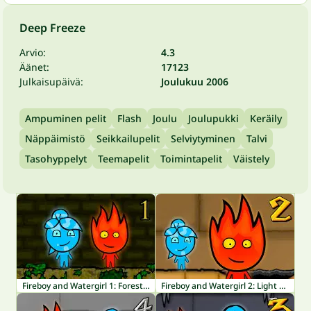
Deep Freeze
Arvio:
4.3
Äänet:
17123
Julkaisupäivä:
Joulukuu 2006
Ampuminen pelit
Flash
Joulu
Joulupukki
Keräily
Näppäimistö
Seikkailupelit
Selviytyminen
Talvi
Tasohyppelyt
Teemapelit
Toimintapelit
Väistely
Fireboy and Watergirl 1: Forest Temple
Fireboy and Watergirl 2: Light Temple