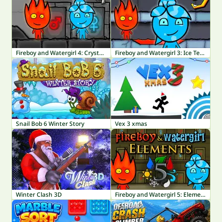
Fireboy and Watergirl 4: Crystal Temple
Fireboy and Watergirl 3: Ice Temple
Snail Bob 6 Winter Story
Vex 3 xmas
Winter Clash 3D
Fireboy and Watergirl 5: Elements