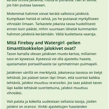
jos hän putoaa laavaan.
Molemmat hahmot voivat kerätä valkoisia jalokiviä.
Kumpikaan heistä ei selviä, jos he putoavat myrkylliseen
vihreään limaan. Tarkastele jokaista tasoa huolellisesti
ennen kuin päätät, mihin suuntaan lähetät kummankin
hahmon jalokiviä keräämään. Vältä kuolettavia vaaroja.
Mitä Fireboy and Watergirl -pelien
timanttisokkelon jalokivet ovat?
Tason kartalla olevan jalokiven muoto kertoo, millainen
taso on kyseessä. Kyseessä voi olla ajastettu haaste,
ajastamaton portaalihaaste tai symmetrinen pulmapeli.
Jalokivien värillä on merkitystä. Jokaisessa tasossa on tietyt
tehtävät. Jos pääset tason läpi ilman, että suoritat kaikkia
tehtäviä, jalokivi muuttuu oranssiksi. Jos taas pääset tason
läpi kaikki tehtävät suoritettuina, jalokivi muuttuu
vihreäksi.
Voit palata ja kokeilla uudestaan sellaisia tasoja, joiden
jalokivi on oranssi. Vinkki ajastettujen haasteiden