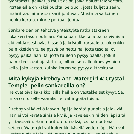
työntämäsi palikat ja muut asiat, jotka haluat teleportata.
Portaaleilla on kaksi puolta. Se puoli, josta kuljet sisään,
määrittää, minne sankarit joutuvat. Musta ja valkoinen
hehku kertoo, minne portaali johtaa.
Sankareiden on tehtävä yhteistyötä ratkaistakseen
jokaisen tason pulman. Paina painikkeita ja paina vivuista
aktivoidaksesi ovia, hissejä ja kristalliportaaleja. Joidenkin
painikkeiden tulee pysyä painettuina, jotta taso tai ovi
pysyy paikallaan, tai jotta tuuletin pysyy päällä. Jotkut
painikkeet ovat ajastettuja, jolloin sen alle ilmestyy pieni
kello, joka kertoo, kuinka kauan se pysyy aiktivoituna.
Mitä kykyjä Fireboy and Watergirl 4: Crystal
Temple -pelin sankareilla on?
He ovat oiva kaksikko, sillä heillä on vastakkaiset kyvyt. Se,
mikä on toiselle vaaraksi, ei vahingoita toista.
Fireboy voi kävellä laavan läpi ja kerätä punaisia jalokiviä.
Hän ei voi kerätä sinisiä kiviä, ja käveleekin niiden läpi sitä
yrittäessään. Hän muuttuu tuhkaksi, jos hän putoaa
veteen. Watergirl voi kuitenkin kävellä veden läpi. Hän voi
kerätä sinisiä jalokiviä, mutta ei punaisia. Hän ei selviä,