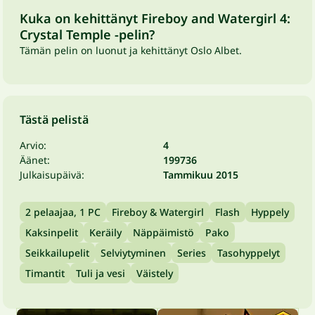
Kuka on kehittänyt Fireboy and Watergirl 4:
Crystal Temple -pelin?
Tämän pelin on luonut ja kehittänyt Oslo Albet.
Tästä pelistä
Arvio:
4
Äänet:
199736
Julkaisupäivä:
Tammikuu 2015
2 pelaajaa, 1 PC
Fireboy & Watergirl
Flash
Hyppely
Kaksinpelit
Keräily
Näppäimistö
Pako
Seikkailupelit
Selviytyminen
Series
Tasohyppelyt
Timantit
Tuli ja vesi
Väistely