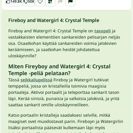
149.8K
50K
Fireboy and Watergirl 4: Crystal Temple
Fireboy and Watergirl 4: Crystal Temple on
tasopeli
ja
vastakkaisten elementtien sankareiden pelisarjan neljäs
osa. Osaatkohan käyttää sankareiden voimia jalokivien
keräämiseen, ja saatkohan heidät johdatettua
uloskäynnille?
Miten Fireyboy and Watergirl 4: Crystal
Temple -peliä pelataan?
Tässä
seikkailupelissä
Fireboy ja Watergirl tutkivat
temppeliä, jossa on kristalleilla toimivia maagisia
portaaleja. Aktivoi portaalit ja teleporttaa sankarit tason
läpi. Kerää sinisiä, punaisia ja valkoisia jalokiviä, ja yritä
saattaa sankarit omille uloskäynneilleen.
Katso portaalin kristalleja saadaksesi selville, mitkä
maagiset ovet muodostavat parin. Fireboyn ja Watergirlin
lisäksi portaalista pääsevät kulkemaan läpi myös