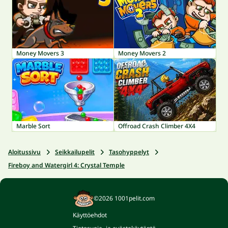
Money Movers 3
Money Movers 2
Marble Sort
Offroad Crash Climber 4X4
Aloitussivu
Seikkailupelit
Tasohyppelyt
Fireboy and Watergirl 4: Crystal Temple
©2026 1001pelit.com
Käyttöehdot