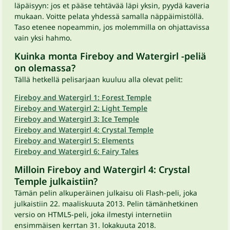
läpäisyyn: jos et pääse tehtävää läpi yksin, pyydä kaveria
mukaan. Voitte pelata yhdessä samalla näppäimistöllä.
Taso etenee nopeammin, jos molemmilla on ohjattavissa
vain yksi hahmo.
Kuinka monta Fireboy and Watergirl -peliä
on olemassa?
Tällä hetkellä pelisarjaan kuuluu alla olevat pelit:
Fireboy and Watergirl 1: Forest Temple
Fireboy and Watergirl 2: Light Temple
Fireboy and Watergirl 3: Ice Temple
Fireboy and Watergirl 4: Crystal Temple
Fireboy and Watergirl 5: Elements
Fireboy and Watergirl 6: Fairy Tales
Milloin Fireboy and Watergirl 4: Crystal
Temple julkaistiin?
Tämän pelin alkuperäinen julkaisu oli Flash-peli, joka
julkaistiin 22. maaliskuuta 2013. Pelin tämänhetkinen
versio on HTML5-peli, joka ilmestyi internetiin
ensimmäisen kerrtan 31. lokakuuta 2018.