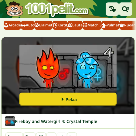
Arcade
Auto
Eläimet
Kortit
Lauta
Match 3
Pulmat
Ruoanl
Pelaa
Fireboy and Watergirl 4: Crystal Temple