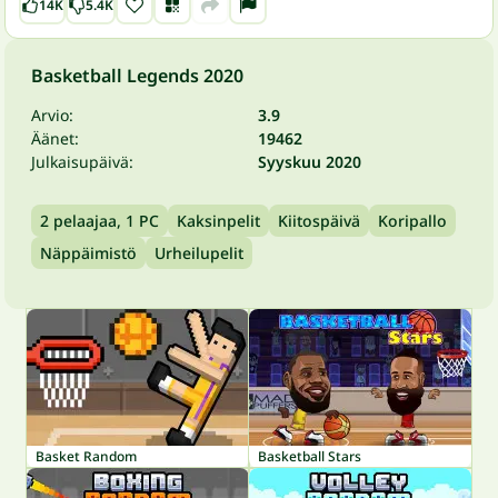
14K
5.4K
Basketball Legends 2020
Arvio:
3.9
Äänet:
19462
Julkaisupäivä:
Syyskuu 2020
2 pelaajaa, 1 PC
Kaksinpelit
Kiitospäivä
Koripallo
Näppäimistö
Urheilupelit
Basket Random
Basketball Stars