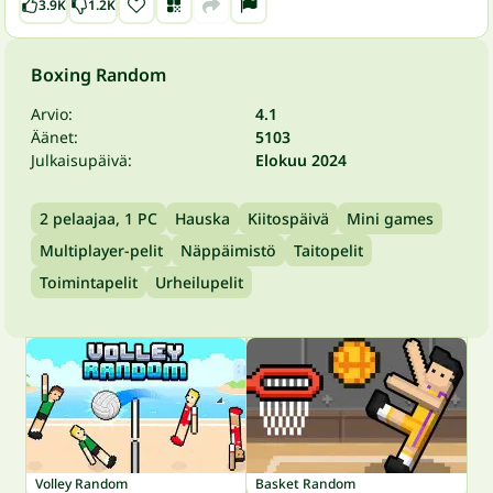
3.9K
1.2K
Boxing Random
Arvio:
4.1
Äänet:
5103
Julkaisupäivä:
Elokuu 2024
2 pelaajaa, 1 PC
Hauska
Kiitospäivä
Mini games
Multiplayer-pelit
Näppäimistö
Taitopelit
Toimintapelit
Urheilupelit
Volley Random
Basket Random