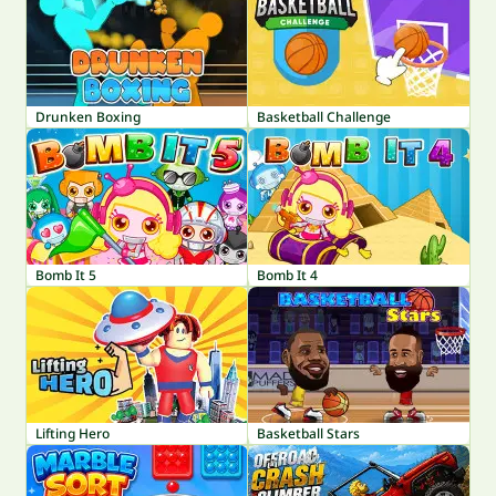
Drunken Boxing
Basketball Challenge
Bomb It 5
Bomb It 4
Lifting Hero
Basketball Stars