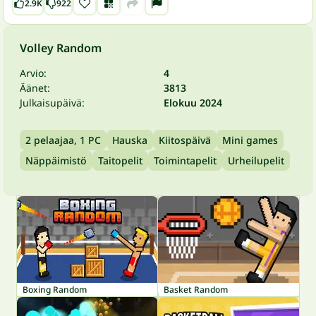
2.9K
922
Volley Random
Arvio:
4
Äänet:
3813
Julkaisupäivä:
Elokuu 2024
2 pelaajaa, 1 PC
Hauska
Kiitospäivä
Mini games
Näppäimistö
Taitopelit
Toimintapelit
Urheilupelit
Boxing Random
Basket Random