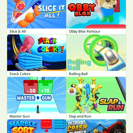
Slice It All
Obby Blox Parkour
Stack Colors
Rolling Ball
Master Gun
Slap and Run