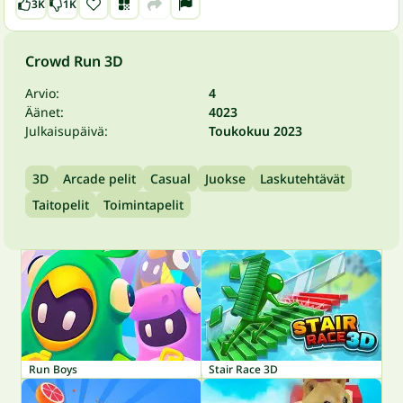
3K
1K
Crowd Run 3D
Arvio:
4
Äänet:
4023
Julkaisupäivä:
Toukokuu 2023
3D
Arcade pelit
Casual
Juokse
Laskutehtävät
Taitopelit
Toimintapelit
Run Boys
Stair Race 3D