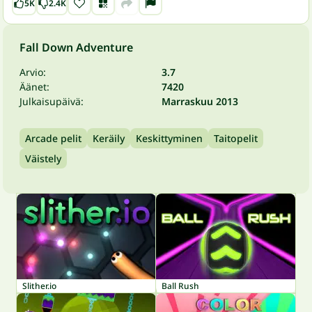
5K
2.4K
Fall Down Adventure
Arvio:
3.7
Äänet:
7420
Julkaisupäivä:
Marraskuu 2013
Arcade pelit
Keräily
Keskittyminen
Taitopelit
Väistely
Slither.io
Ball Rush