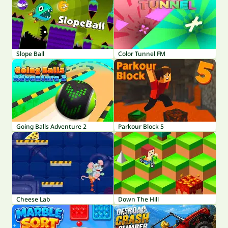
Slope Ball
Color Tunnel FM
Going Balls Adventure 2
Parkour Block 5
Cheese Lab
Down The Hill