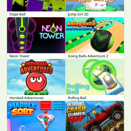
Slope Ball
Jump Girl 3D
Neon Tower
Going Balls Adventure 2
Heroball Adventures
Rolling Ball