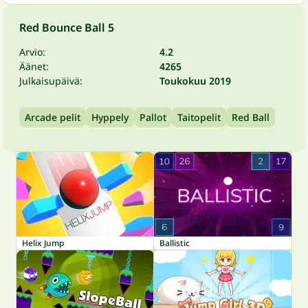
Red Bounce Ball 5
Arvio:
4.2
Äänet:
4265
Julkaisupäivä:
Toukokuu 2019
Arcade pelit
Hyppely
Pallot
Taitopelit
Red Ball
Helix Jump
Ballistic