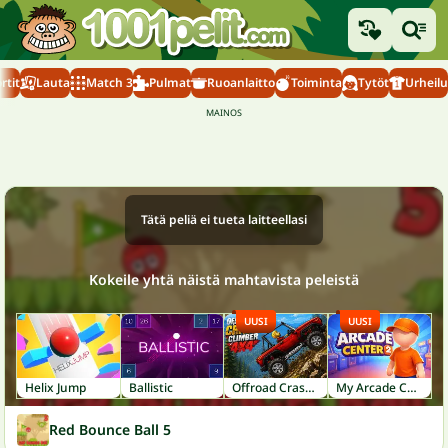
rtit
Lauta
Match 3
Pulmat
Ruoanlaitto
Toiminta
Tytöt
Urheilu
Tätä peliä ei tueta laitteellasi
Kokeile yhtä näistä mahtavista peleistä
UUSI
UUSI
Helix Jump
Ballistic
Offroad Crash Climber 4X4
My Arcade Center 2
Red Bounce Ball 5