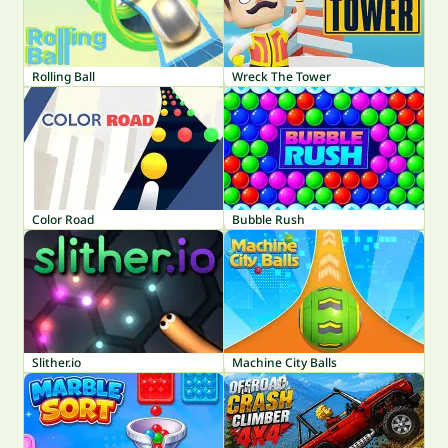
Rolling Ball
Wreck The Tower
Color Road
Bubble Rush
Slither.io
Machine City Balls