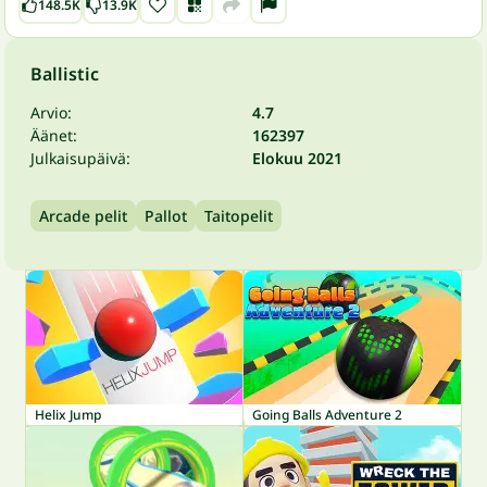
148.5K
13.9K
Ballistic
Arvio:
4.7
Äänet:
162397
Julkaisupäivä:
Elokuu 2021
Arcade pelit
Pallot
Taitopelit
Helix Jump
Going Balls Adventure 2