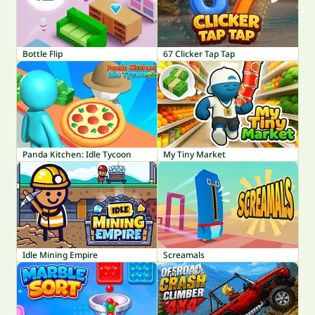
Bottle Flip
67 Clicker Tap Tap
Panda Kitchen: Idle Tycoon
My Tiny Market
Idle Mining Empire
Screamals