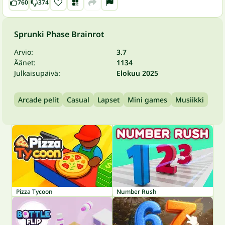
760
374
Sprunki Phase Brainrot
Arvio:
3.7
Äänet:
1134
Julkaisupäivä:
Elokuu 2025
Arcade pelit
Casual
Lapset
Mini games
Musiikki
Pizza Tycoon
Number Rush