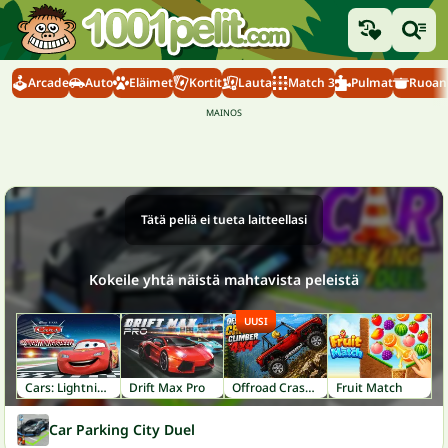
Arcade
Auto
Eläimet
Kortit
Lauta
Match 3
Pulmat
Ruoanl
Tätä peliä ei tueta laitteellasi
Kokeile yhtä näistä mahtavista peleistä
UUSI
Cars: Lightning Speed
Drift Max Pro
Offroad Crash Climber 4X4
Fruit Match
Car Parking City Duel