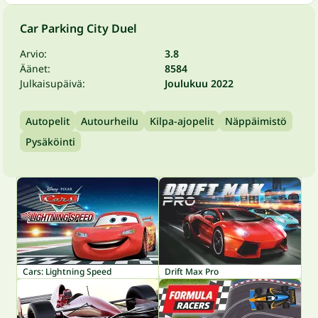
Car Parking City Duel
Arvio:
3.8
Äänet:
8584
Julkaisupäivä:
Joulukuu 2022
Autopelit
Autourheilu
Kilpa-ajopelit
Näppäimistö
Pysäköinti
Cars: Lightning Speed
Drift Max Pro