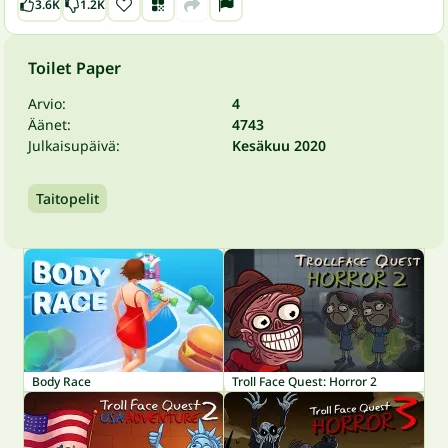
3.6K
1.2K
Toilet Paper
Arvio:
4
Äänet:
4743
Julkaisupäivä:
Kesäkuu 2020
Taitopelit
Body Race
Troll Face Quest: Horror 2