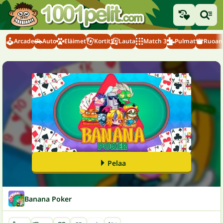
Arcade
Auto
Eläimet
Kortit
Lauta
Match 3
Pulmat
Ruoanl
Pelaa
Banana Poker