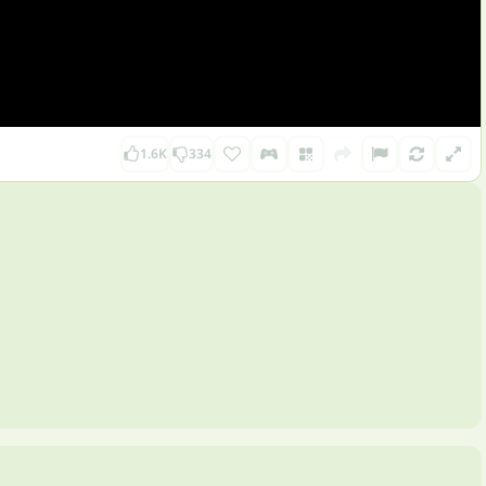
1.6K
334