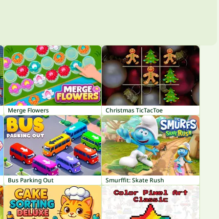
Merge Flowers
Christmas TicTacToe
Bus Parking Out
Smurffit: Skate Rush