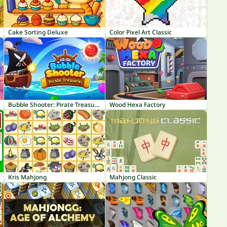
Cake Sorting Deluxe
Color Pixel Art Classic
Bubble Shooter: Pirate Treasures
Wood Hexa Factory
Kris Mahjong
Mahjong Classic