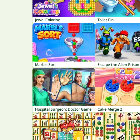
Jewel Coloring
Toilet Pin
Marble Sort
Escape the Alien Prison
Hospital Surgeon: Doctor Game
Cake Merge 2