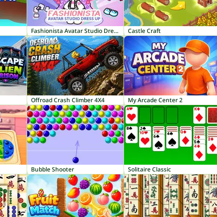
Fashionista Avatar Studio Dress Up
Castle Craft
Offroad Crash Climber 4X4
My Arcade Center 2
Bubble Shooter
Solitaire Classic