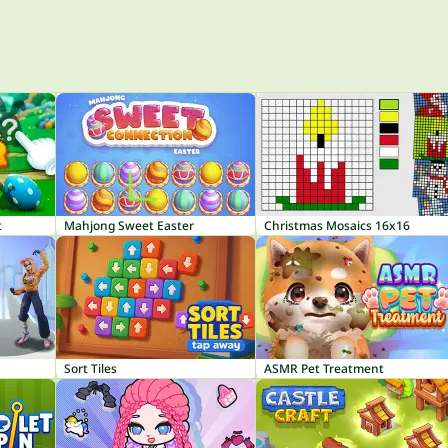
t
Mahjong Sweet Easter
Christmas Mosaics 16x16
Sort Tiles
ASMR Pet Treatment