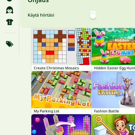
Käytä hiirtäsi
Create Christmas Mosaics
Hidden Easter Egg Hun
My Parking Lot
Fashion Battle