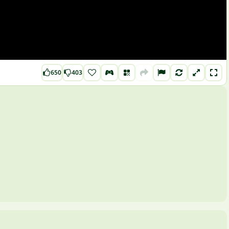
650
403