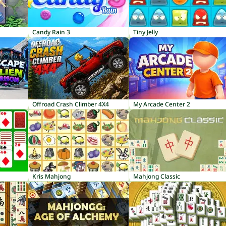
Candy Rain 3
Tiny Jelly
Offroad Crash Climber 4X4
My Arcade Center 2
Kris Mahjong
Mahjong Classic