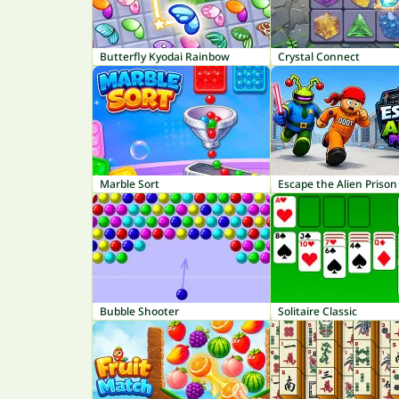
Butterfly Kyodai Rainbow
Crystal Connect
Marble Sort
Escape the Alien Prison
Bubble Shooter
Solitaire Classic