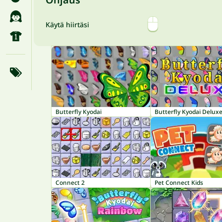
Käytä hiirtäsi
Butterfly Kyodai
Butterfly Kyodai Delux
Connect 2
Pet Connect Kids