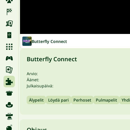
Butterfly Connect
Butterfly Connect
Arvio:
Äänet:
Julkaisupäivä:
Älypelit
Löydä pari
Perhoset
Pulmapelit
Yhdi
Ohjaus