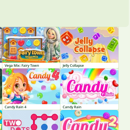
Vega Mix: Fairy Town
Jelly Collapse
Candy Rain 4
Candy Rain