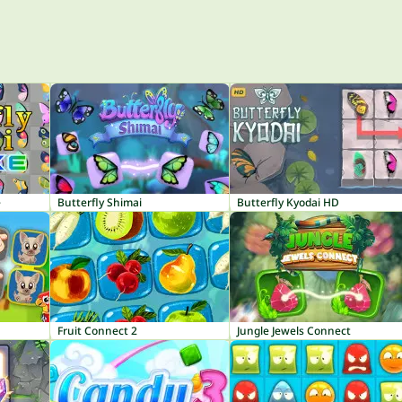
e
Butterfly Shimai
Butterfly Kyodai HD
Fruit Connect 2
Jungle Jewels Connect