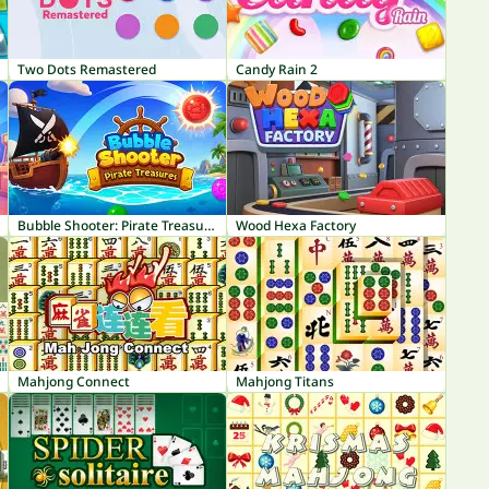
Two Dots Remastered
Candy Rain 2
Bubble Shooter: Pirate Treasures
Wood Hexa Factory
Mahjong Connect
Mahjong Titans