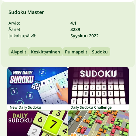
Sudoku Master
Arvio:
4.1
Äänet:
3289
Julkaisupäivä:
Syyskuu 2022
Älypelit
Keskittyminen
Pulmapelit
Sudoku
New Daily Sudoku
Daily Sudoku Challenge