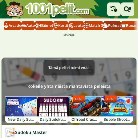
Arcade
Auto
Eläimet
Kortit
Lauta
Match 3
Pulmat
Ruoanl
Tämä peli ei toimi enää
Kokeile yhtä näistä mahtavista peleistä
UUSI
UUSI
New Daily Sudoku
Daily Sudoku Challenge
Offroad Crash Climber 4X4
Bubble Shooter: Pirate Treasures
Sudoku Master