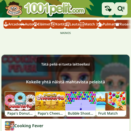
Arcade
Auto
Eläimet
Kortit
Lauta
Match 3
Pulmat
Ruoanl
Tätä peliä ei tueta laitteellasi
Kokeile yhtä näistä mahtavista peleistä
Papa's Donuteria
Papa's Cheeseria
Bubble Shooter
Fruit Match
Cooking Fever