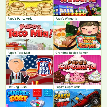
Papa's Pancakeria
Papa's Wingeria
Papa's Taco Mia!
Grandma Recipe Ramen
Hot Dog Bush
Papa's Cupcakeria