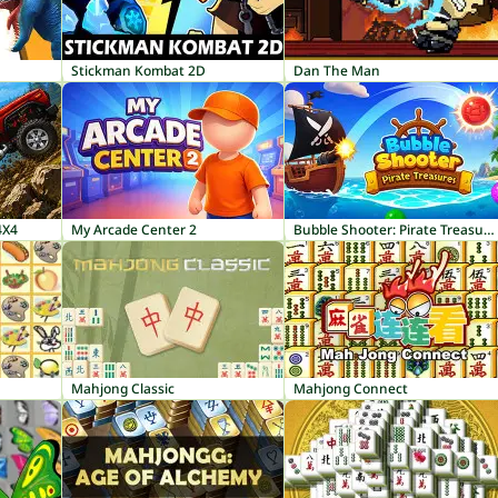
Stickman Kombat 2D
Dan The Man
4X4
My Arcade Center 2
Bubble Shooter: Pirate Treasures
Mahjong Classic
Mahjong Connect