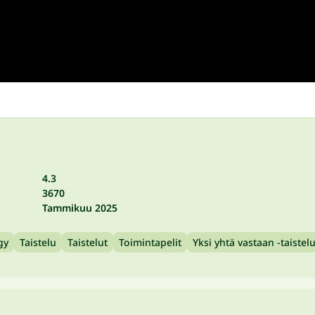
4.3
3670
Tammikuu 2025
gy
Taistelu
Taistelut
Toimintapelit
Yksi yhtä vastaan -taistelu