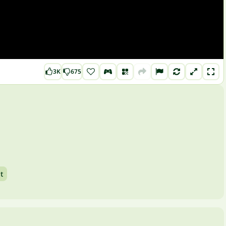
3K
675
t