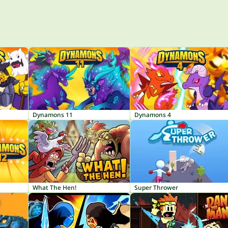
Dynamons 11
Dynamons 4
What The Hen!
Super Thrower