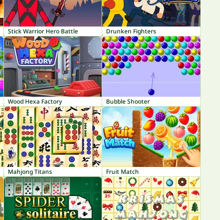
Stick Warrior Hero Battle
Drunken Fighters
Wood Hexa Factory
Bubble Shooter
Mahjong Titans
Fruit Match