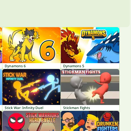
Dynamons 6
Dynamons 5
Stick War: Infinity Duel
Stickman Fights