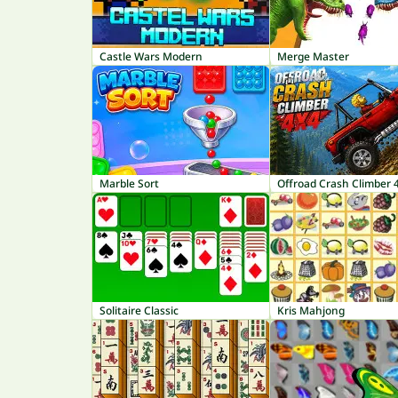
Castle Wars Modern
Merge Master
Marble Sort
Offroad Crash Climber 
Solitaire Classic
Kris Mahjong