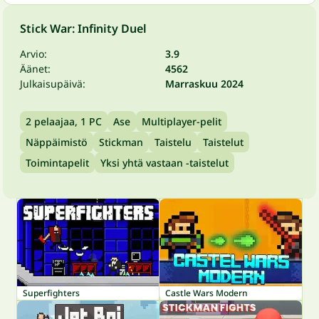
Stick War: Infinity Duel
Arvio:
3.9
Äänet:
4562
Julkaisupäivä:
Marraskuu 2024
2 pelaajaa, 1 PC
Ase
Multiplayer-pelit
Näppäimistö
Stickman
Taistelu
Taistelut
Toimintapelit
Yksi yhtä vastaan -taistelut
Superfighters
Castle Wars Modern