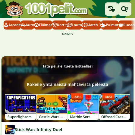
Arcade
Auto
Eläimet
Kortit
Lauta
Match 3
Pulmat
Ruoanl
Tätä peliä ei tueta laitteellasi
Kokeile yhtä näistä mahtavista peleistä
UUSI
UUSI
Superfighters
Castle Wars Modern
Marble Sort
Offroad Crash Climber 4X4
Stick War: Infinity Duel