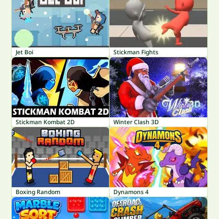
Jet Boi
Stickman Fights
Stickman Kombat 2D
Winter Clash 3D
Boxing Random
Dynamons 4