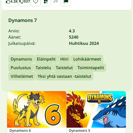
4.3K
937
Dynamons 7
Arvio:
4.3
Äänet:
5240
Julkaisupäivä:
Huhtikuu 2024
Dynamons
Eläinpelit
Hiiri
Lohikäärmeet
Puolustus
Taistelu
Taistelut
Toimintapelit
Villieläimet
Yksi yhtä vastaan -taistelut
Dynamons 6
Dynamons 5