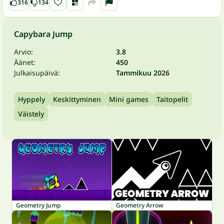
316
134
Capybara Jump
Arvio:
3.8
Äänet:
450
Julkaisupäivä:
Tammikuu 2026
Hyppely
Keskittyminen
Mini games
Taitopelit
Väistely
Geometry Jump
Geometry Arrow