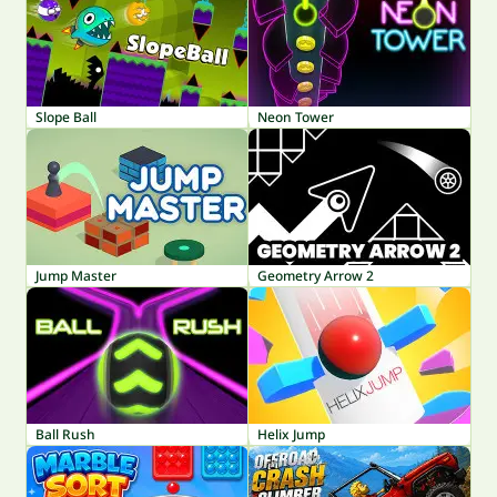
Slope Ball
Neon Tower
Jump Master
Geometry Arrow 2
Ball Rush
Helix Jump