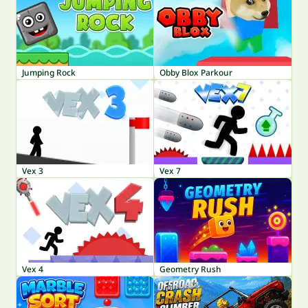
Jumping Rock
Obby Blox Parkour
Vex 3
Vex 7
Vex 4
Geometry Rush