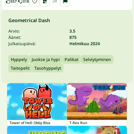
557
318
Geometrical Dash
Arvio:
3.5
Äänet:
875
Julkaisupäivä:
Helmikuu 2024
Hyppely
Juokse ja hypi
Palikat
Selviytyminen
Taitopelit
Tasohyppelyt
Tower of Hell: Obby Blox
T-Rex Run