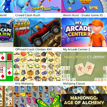
World
Crowd Clash Rush
Worm Hunt - Snake Game IO Zone
Offroad Crash Climber 4X4
My Arcade Center 2
Kris Mahjong
Mahjong Classic