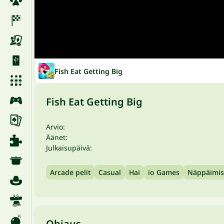
Fish Eat Getting Big
Fish Eat Getting Big
Arvio:
Äänet:
Julkaisupäivä:
Arcade pelit
Casual
Hai
io Games
Näppäimis
Ohjaus