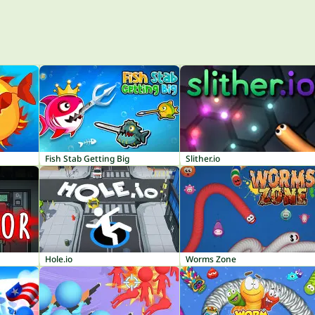
Fish Stab Getting Big
Slither.io
Hole.io
Worms Zone