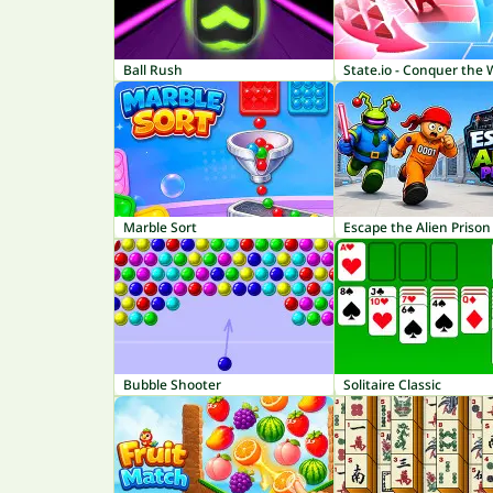
Ball Rush
State.io - Conquer the 
Marble Sort
Escape the Alien Prison
Bubble Shooter
Solitaire Classic