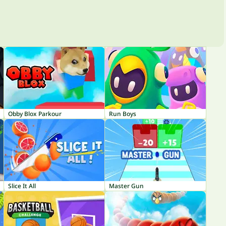
Obby Blox Parkour
Run Boys
Slice It All
Master Gun