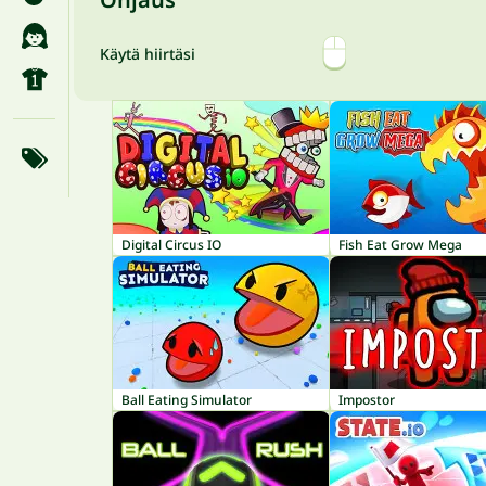
Käytä hiirtäsi
Digital Circus IO
Fish Eat Grow Mega
Ball Eating Simulator
Impostor