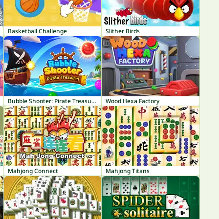
Basketball Challenge
Slither Birds
Bubble Shooter: Pirate Treasures
Wood Hexa Factory
Mahjong Connect
Mahjong Titans