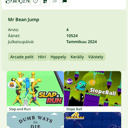
7.8K
2.7K
Mr Bean Jump
Arvio:
4
Äänet:
10524
Julkaisupäivä:
Tammikuu 2024
Arcade pelit
Hiiri
Hyppely
Keräily
Väistely
Slap and Run
Slope Ball