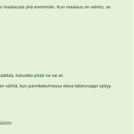
ksesi maalausta yhä enemmän. Kun maalaus on valmis, se
ättää, haluatko pitää ne vai et.
en välillä, kun painikekulmassa oleva käteisnappi syttyy.
Galaxy
.