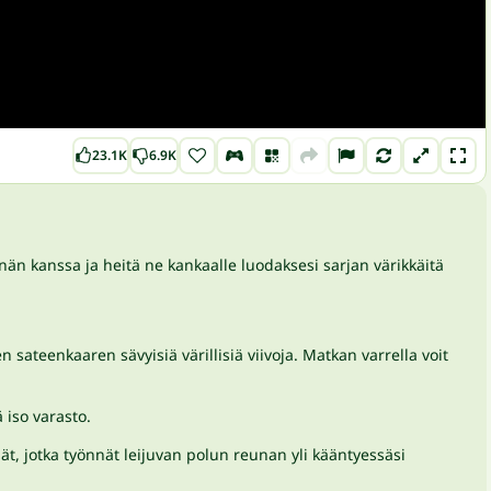
23.1K
6.9K
nän kanssa ja heitä ne kankaalle luodaksesi sarjan värikkäitä
 sateenkaaren sävyisiä värillisiä viivoja. Matkan varrella voit
 iso varasto.
nät, jotka työnnät leijuvan polun reunan yli kääntyessäsi