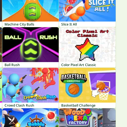
Machine City Balls
Slice It All
Ball Rush
Color Pixel Art Classic
Crowd Clash Rush
Basketball Challenge