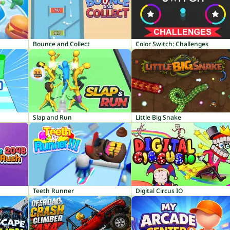
Bounce and Collect
Color Switch: Challenges
Slap and Run
Little Big Snake
Teeth Runner
Digital Circus IO