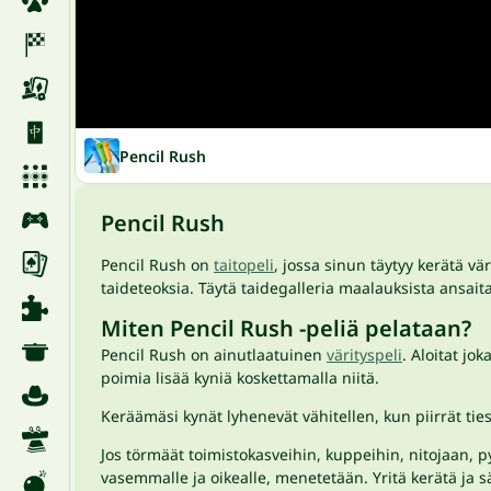
Pencil Rush
Pencil Rush
Pencil Rush on
taitopeli
, jossa sinun täytyy kerätä v
taideteoksia. Täytä taidegalleria maalauksista ansaitak
Miten Pencil Rush -peliä pelataan?
Pencil Rush on ainutlaatuinen
värityspeli
. Aloitat jo
poimia lisää kyniä koskettamalla niitä.
Keräämäsi kynät lyhenevät vähitellen, kun piirrät ties
Jos törmäät toimistokasveihin, kuppeihin, nitojaan, py
vasemmalle ja oikealle, menetetään. Yritä kerätä ja s