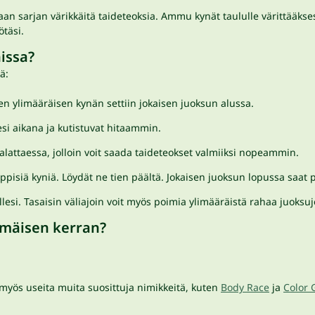
maan sarjan värikkäitä taideteoksia. Ammu kynät taululle värittää
ötäsi.
issa?
ä:
en ylimääräisen kynän settiin jokaisen juoksun alussa.
si aikana ja kutistuvat hitaammin.
attaessa, jolloin voit saada taideteokset valmiiksi nopeammin.
isiä kyniä. Löydät ne tien päältä. Jokaisen juoksun lopussa saat pä
lesi. Tasaisin väliajoin voit myös poimia ylimääräistä rahaa juoksuj
immäisen kerran?
 myös useita muita suosittuja nimikkeitä, kuten
Body Race
ja
Color 