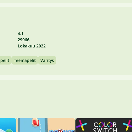
4.1
29966
Lokakuu 2022
pelit
Teemapelit
Väritys