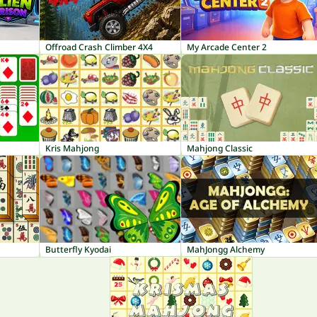
Offroad Crash Climber 4X4
My Arcade Center 2
Kris Mahjong
Mahjong Classic
Butterfly Kyodai
MahJongg Alchemy