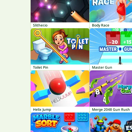
Slither.io
Body Race
Toilet Pin
Master Gun
Helix Jump
Merge 2048 Gun Rush