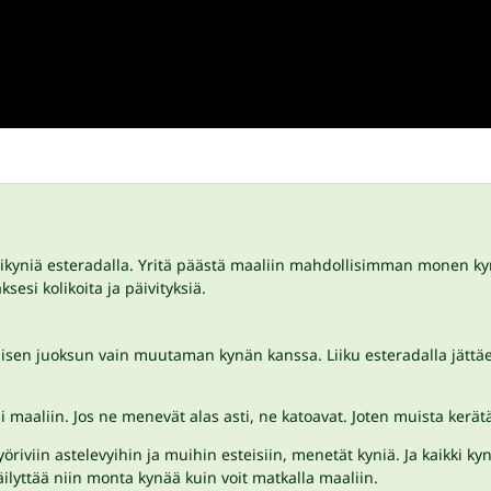
ärikyniä esteradalla. Yritä päästä maaliin mahdollisimman monen ky
sesi kolikoita ja päivityksiä.
kaisen juoksun vain muutaman kynän kanssa. Liiku esteradalla jättäen
i maaliin. Jos ne menevät alas asti, ne katoavat. Joten muista kerätä
öriviin astelevyihin ja muihin esteisiin, menetät kyniä. Ja kaikki ky
äilyttää niin monta kynää kuin voit matkalla maaliin.