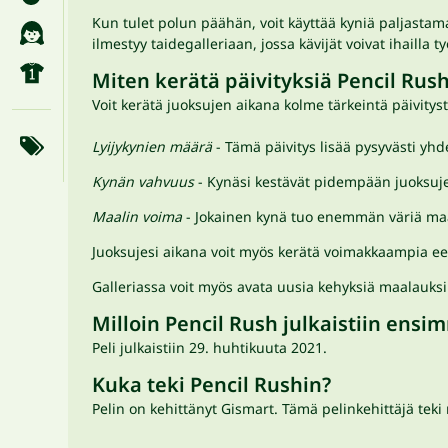
Kun tulet polun päähän, voit käyttää kyniä paljasta
ilmestyy taidegalleriaan, jossa kävijät voivat ihailla ty
Miten kerätä päivityksiä Pencil Rush
Voit kerätä juoksujen aikana kolme tärkeintä päivityst
Lyijykynien määrä
- Tämä päivitys lisää pysyvästi yhd
Kynän vahvuus
- Kynäsi kestävät pidempään juoksuje
Maalin voima
- Jokainen kynä tuo enemmän väriä maal
Juoksujesi aikana voit myös kerätä voimakkaampia eepp
Galleriassa voit myös avata uusia kehyksiä maalauksil
Milloin Pencil Rush julkaistiin ens
Peli julkaistiin 29. huhtikuuta 2021.
Kuka teki Pencil Rushin?
Pelin on kehittänyt Gismart. Tämä pelinkehittäjä teki