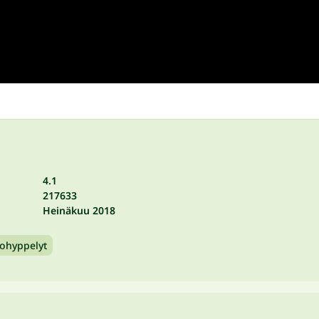
4.1
217633
Heinäkuu 2018
ohyppelyt