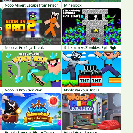
Noob Miner: Escape from Prison
Mineblock
Noob vs Pro 2: Jailbreak
Stickman vs Zombies: Epic Fight
Noob vs Pro Stick War
Noob: Parkour Tricks
Bubble Shooter: Pirate Treasures
Wood Hexa Factory