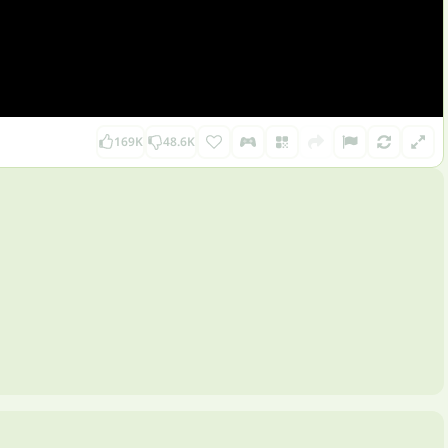
169K
48.6K