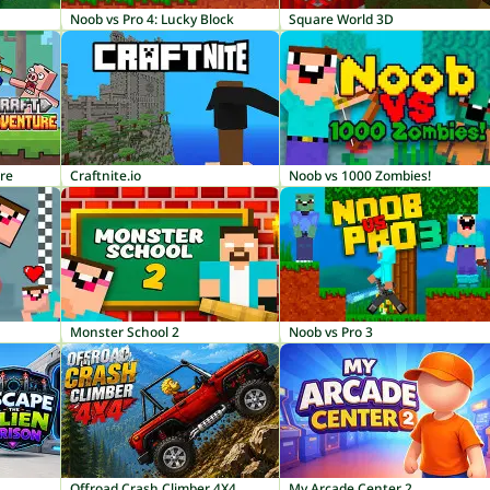
Noob vs Pro 4: Lucky Block
Square World 3D
ure
Craftnite.io
Noob vs 1000 Zombies!
Monster School 2
Noob vs Pro 3
Offroad Crash Climber 4X4
My Arcade Center 2