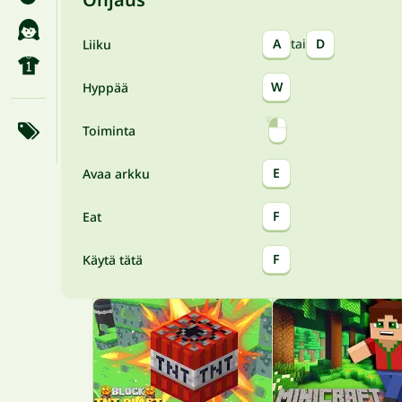
A
tai
D
Liiku
W
Hyppää
Toiminta
E
Avaa arkku
F
Eat
F
Käytä tätä