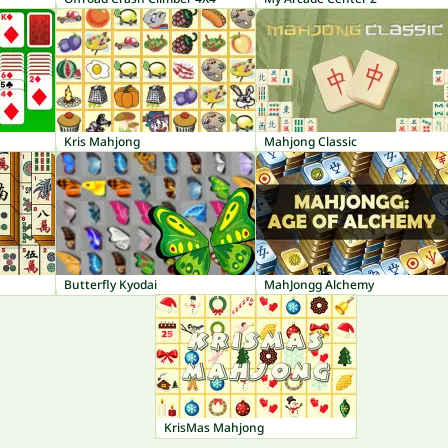
Kris Mahjong
Mahjong Classic
Butterfly Kyodai
MahJongg Alchemy
KrisMas Mahjong