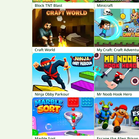
Block TNT Blast
Minicraft
Craft World
My Craft: Craft Advent
Ninja Obby Parkour
Mr Noob Hook Hero
Marble Sort
Escape the Alien Prison