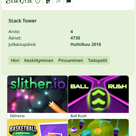
3.5K
1.2K
Stack Tower
Arvio:
4
Äänet:
4730
Julkaisupäivä:
Huhtikuu 2016
Hiiri
Keskittyminen
Pinoaminen
Taitopelit
Slither.io
Ball Rush