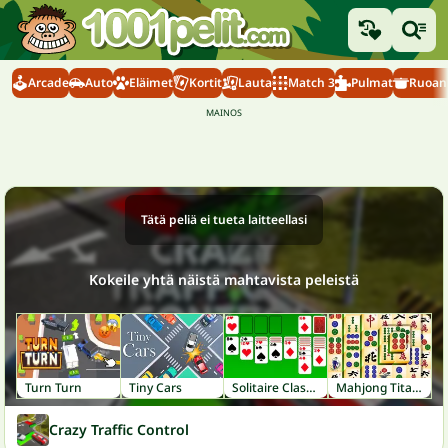
Arcade
Auto
Eläimet
Kortit
Lauta
Match 3
Pulmat
Ruoanl
Tätä peliä ei tueta laitteellasi
Kokeile yhtä näistä mahtavista peleistä
Turn Turn
Tiny Cars
Solitaire Classic
Mahjong Titans
Crazy Traffic Control