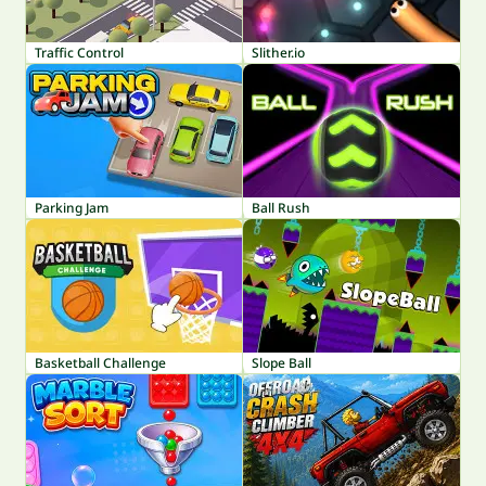
Traffic Control
Slither.io
Parking Jam
Ball Rush
Basketball Challenge
Slope Ball