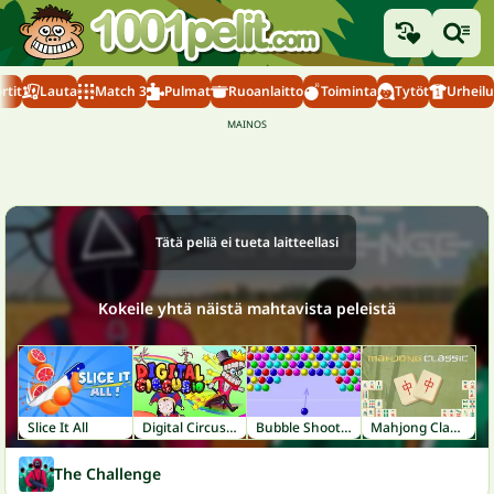
rtit
Lauta
Match 3
Pulmat
Ruoanlaitto
Toiminta
Tytöt
Urheilu
Tätä peliä ei tueta laitteellasi
Kokeile yhtä näistä mahtavista peleistä
Slice It All
Digital Circus IO
Bubble Shooter
Mahjong Classic
The Challenge