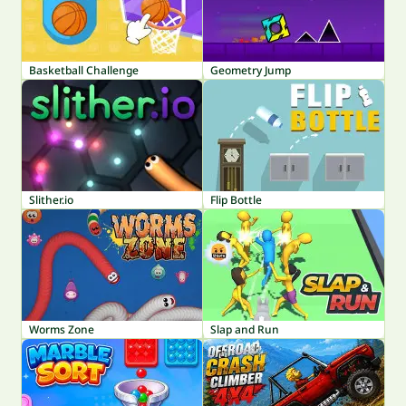
Basketball Challenge
Geometry Jump
Slither.io
Flip Bottle
Worms Zone
Slap and Run