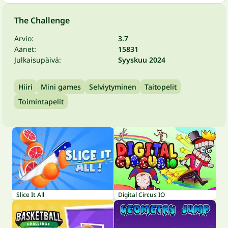
The Challenge
Arvio:
3.7
Äänet:
15831
Julkaisupäivä:
Syyskuu 2024
Hiiri
Mini games
Selviytyminen
Taitopelit
Toimintapelit
Slice It All
Digital Circus IO