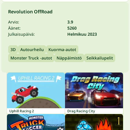
Revolution OffRoad
Arvio:
3.9
Äänet:
5260
Julkaisupäivä:
Helmikuu 2023
3D
Autourheilu
Kuorma-autot
Monster Truck -autot
Näppäimistö
Seikkailupelit
Uphill Racing 2
Drag Racing City