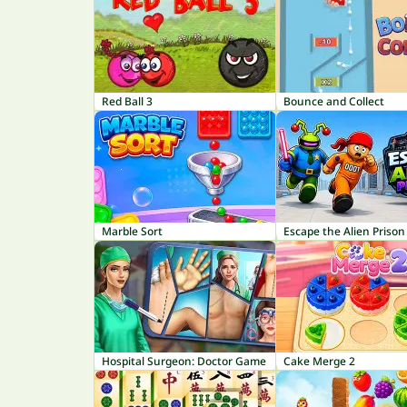
Red Ball 3
Bounce and Collect
Marble Sort
Escape the Alien Prison
Hospital Surgeon: Doctor Game
Cake Merge 2