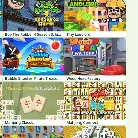
Bob The Robber 4 Season 3: Japan
Tiny Landlord
Bubble Shooter: Pirate Treasures
Wood Hexa Factory
Mahjong Classic
Mahjong Connect