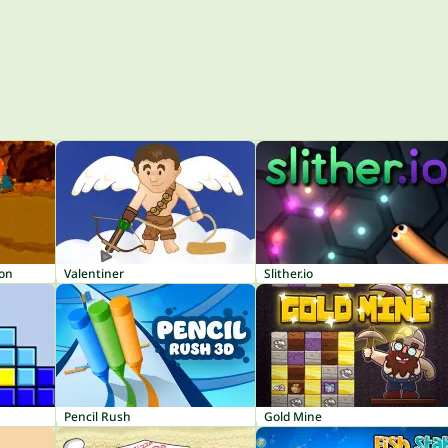
ion
Valentiner
Slither.io
Pencil Rush
Gold Mine