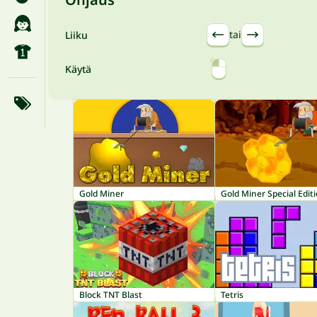
tai
Liiku
Käytä
Gold Miner
Gold Miner Special Edit
Block TNT Blast
Tetris