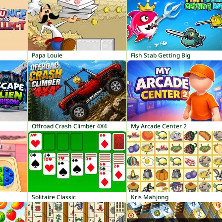
Papa Louie
Fish Stab Getting Big
Offroad Crash Climber 4X4
My Arcade Center 2
Solitaire Classic
Kris Mahjong