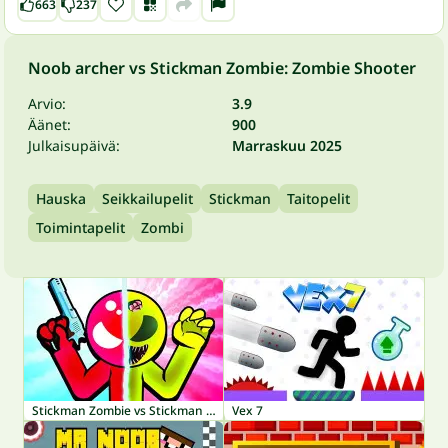
663
237
Noob archer vs Stickman Zombie: Zombie Shooter
Arvio:
3.9
Äänet:
900
Julkaisupäivä:
Marraskuu 2025
Hauska
Seikkailupelit
Stickman
Taitopelit
Toimintapelit
Zombi
Stickman Zombie vs Stickman Hero
Vex 7