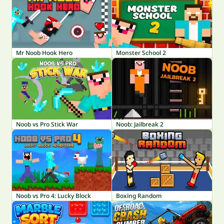
Mr Noob Hook Hero
Monster School 2
Noob vs Pro Stick War
Noob: Jailbreak 2
Noob vs Pro 4: Lucky Block
Boxing Random