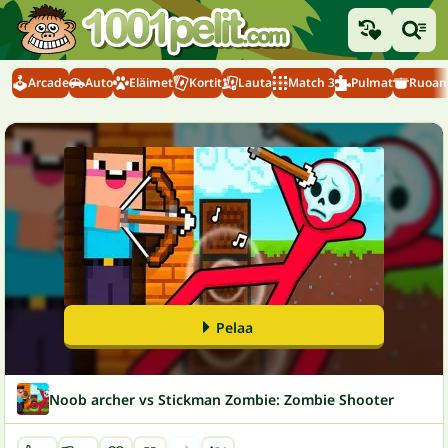
Arcade
Auto
Eläimet
Kortit
Lauta
Match 3
Pulmat
Ruoanl
Pelaa
Noob archer vs Stickman Zombie: Zombie Shooter