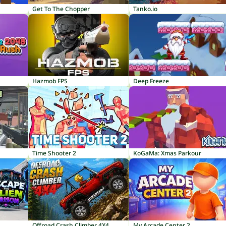
Get To The Chopper
Tanko.io
Hazmob FPS
Deep Freeze
Time Shooter 2
KoGaMa: Xmas Parkour
Offroad Crash Climber 4X4
My Arcade Center 2