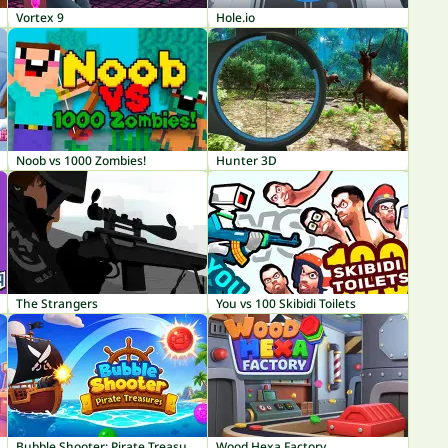
Vortex 9
Hole.io
Noob vs 1000 Zombies!
Hunter 3D
The Strangers
You vs 100 Skibidi Toilets
Bubble Shooter: Pirate Treasures
Wood Hexa Factory