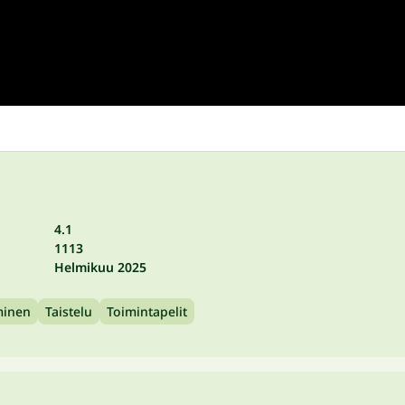
4.1
1113
Helmikuu 2025
minen
Taistelu
Toimintapelit