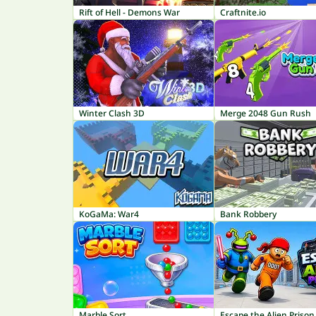
Rift of Hell - Demons War
Craftnite.io
Winter Clash 3D
Merge 2048 Gun Rush
KoGaMa: War4
Bank Robbery
Marble Sort
Escape the Alien Prison