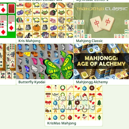
Kris Mahjong
Mahjong Classic
Butterfly Kyodai
MahJongg Alchemy
KrisMas Mahjong