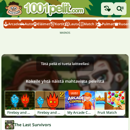
Arcade
Auto
Eläimet
Kortit
Lauta
Match 3
Pulmat
Ruoanl
Tätä peliä ei tueta laitteellasi
Kokeile yhtä näistä mahtavista peleistä
UUSI
Fireboy and Watergirl 1: Forest Temple
Fireboy and Watergirl 2: Light Temple
My Arcade Center 2
Fruit Match
The Last Survivors