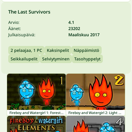
The Last Survivors
Arvio:
4.1
Äänet:
23202
Julkaisupäivä:
Maaliskuu 2017
2 pelaajaa, 1 PC
Kaksinpelit
Näppäimistö
Seikkailupelit
Selviytyminen
Tasohyppelyt
Fireboy and Watergirl 1: Forest Temple
Fireboy and Watergirl 2: Light Temple