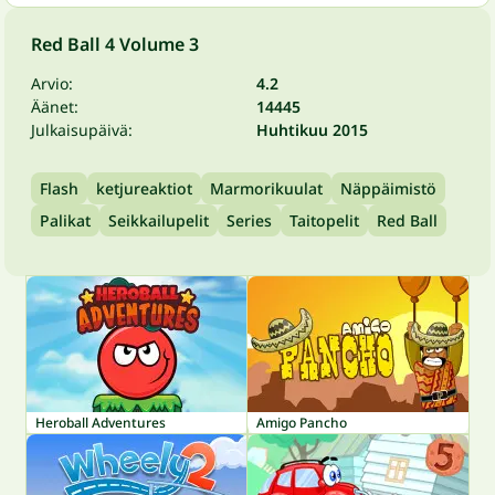
Red Ball 4 Volume 3
Arvio:
4.2
Äänet:
14445
Julkaisupäivä:
Huhtikuu 2015
Flash
ketjureaktiot
Marmorikuulat
Näppäimistö
Palikat
Seikkailupelit
Series
Taitopelit
Red Ball
Heroball Adventures
Amigo Pancho