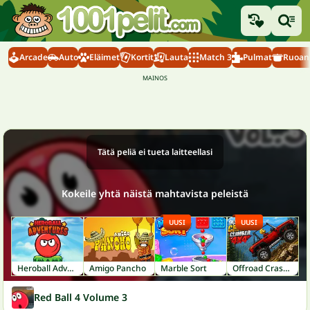
Arcade
Auto
Eläimet
Kortit
Lauta
Match 3
Pulmat
Ruoanl
Tätä peliä ei tueta laitteellasi
Kokeile yhtä näistä mahtavista peleistä
UUSI
UUSI
Heroball Adventures
Amigo Pancho
Marble Sort
Offroad Crash Climber 4X4
Red Ball 4 Volume 3