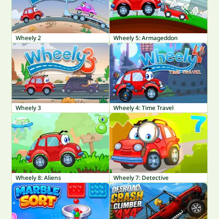
Wheely 2
Wheely 5: Armageddon
Wheely 3
Wheely 4: Time Travel
Wheely 8: Aliens
Wheely 7: Detective